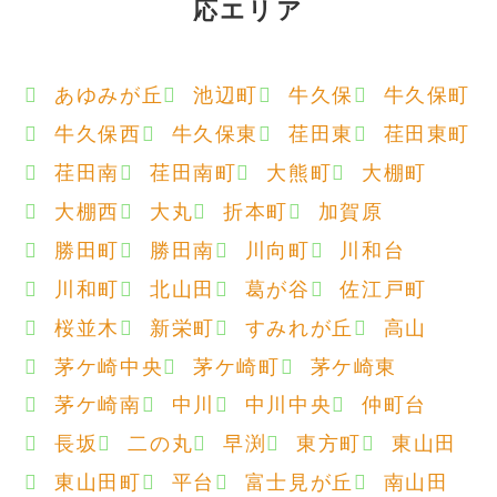
応エリア
あゆみが丘
池辺町
牛久保
牛久保町
牛久保西
牛久保東
荏田東
荏田東町
荏田南
荏田南町
大熊町
大棚町
大棚西
大丸
折本町
加賀原
勝田町
勝田南
川向町
川和台
川和町
北山田
葛が谷
佐江戸町
桜並木
新栄町
すみれが丘
高山
茅ケ崎中央
茅ケ崎町
茅ケ崎東
茅ケ崎南
中川
中川中央
仲町台
長坂
二の丸
早渕
東方町
東山田
東山田町
平台
富士見が丘
南山田