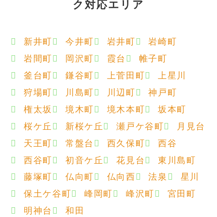
ク対応エリア
新井町
今井町
岩井町
岩崎町
岩間町
岡沢町
霞台
帷子町
釜台町
鎌谷町
上菅田町
上星川
狩場町
川島町
川辺町
神戸町
権太坂
境木町
境木本町
坂本町
桜ケ丘
新桜ケ丘
瀬戸ケ谷町
月見台
天王町
常盤台
西久保町
西谷
西谷町
初音ケ丘
花見台
東川島町
藤塚町
仏向町
仏向西
法泉
星川
保土ケ谷町
峰岡町
峰沢町
宮田町
明神台
和田