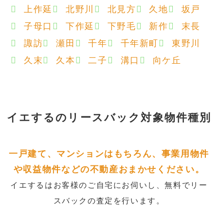
上作延
北野川
北見方
久地
坂戸
子母口
下作延
下野毛
新作
末長
諏訪
瀬田
千年
千年新町
東野川
久末
久本
二子
溝口
向ケ丘
イエするの
リースバック対象物件種別
一戸建て、マンションはもちろん、事業用物件
や収益物件などの不動産おまかせください。
イエするはお客様のご自宅にお伺いし、無料でリー
スバックの査定を行います。