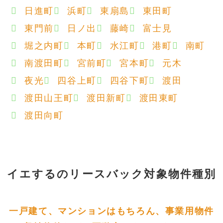
日進町
浜町
東扇島
東田町
東門前
日ノ出
藤崎
富士見
堀之内町
本町
水江町
港町
南町
南渡田町
宮前町
宮本町
元木
夜光
四谷上町
四谷下町
渡田
渡田山王町
渡田新町
渡田東町
渡田向町
イエするの
リースバック対象物件種別
一戸建て、マンションはもちろん、事業用物件