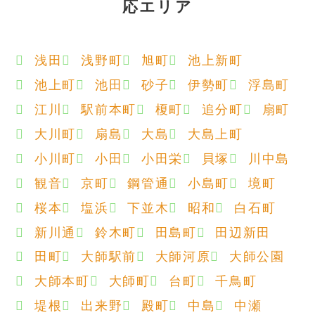
応エリア
浅田
浅野町
旭町
池上新町
池上町
池田
砂子
伊勢町
浮島町
江川
駅前本町
榎町
追分町
扇町
大川町
扇島
大島
大島上町
小川町
小田
小田栄
貝塚
川中島
観音
京町
鋼管通
小島町
境町
桜本
塩浜
下並木
昭和
白石町
新川通
鈴木町
田島町
田辺新田
田町
大師駅前
大師河原
大師公園
大師本町
大師町
台町
千鳥町
堤根
出来野
殿町
中島
中瀬