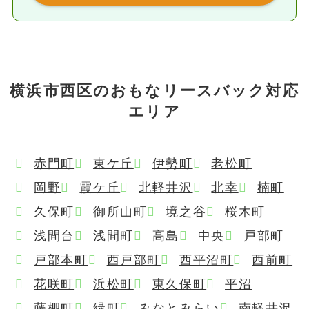
横浜市西区のおもなリースバック対応
エリア
赤門町
東ケ丘
伊勢町
老松町
岡野
霞ケ丘
北軽井沢
北幸
楠町
久保町
御所山町
境之谷
桜木町
浅間台
浅間町
高島
中央
戸部町
戸部本町
西戸部町
西平沼町
西前町
花咲町
浜松町
東久保町
平沼
藤棚町
緑町
みなとみらい
南軽井沢