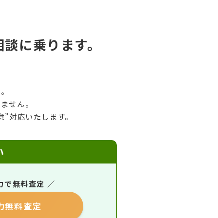
相談に乗ります。
ん。
いません。
意”対応いたします。
い
力で無料査定 ／
力無料査定