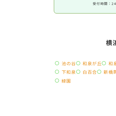
受付時間：2
横
池の谷
和泉が丘
和
下和泉
白百合
新橋
緑園