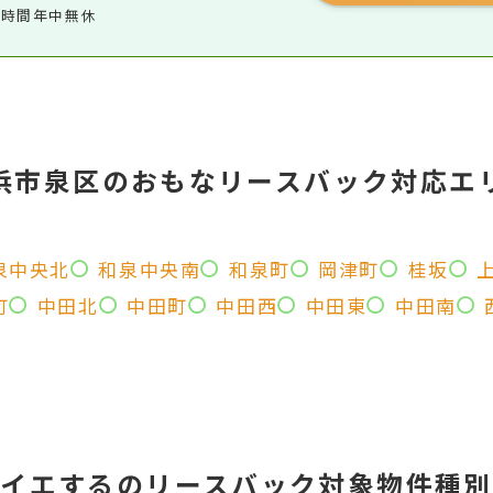
4時間年中無休
浜市泉区のおもなリースバック対応エ
泉中央北
和泉中央南
和泉町
岡津町
桂坂
町
中田北
中田町
中田西
中田東
中田南
イエするの
リースバック対象物件種別