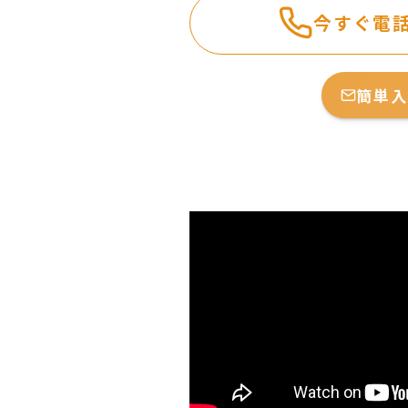
今すぐ電
簡単入