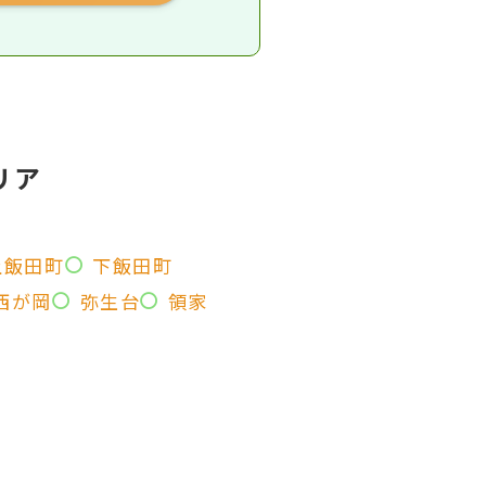
リア
上飯田町
下飯田町
西が岡
弥生台
領家