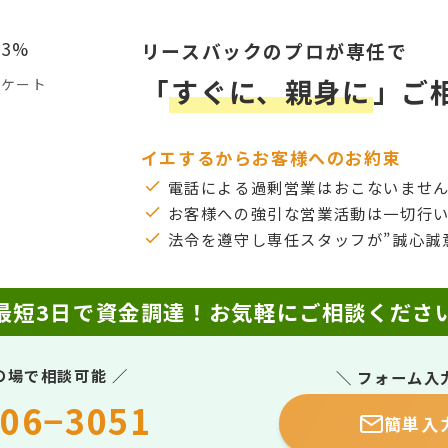
リースバックのプロが専任で
「
すぐに、親身に
」ご
ンケート
イエするからお客様へのお約束
電話による過剰営業はおこないませ
お客様への強引な営業活動は一切行
法令を遵守し専任スタッフが”誠心誠
最短3日で資金調達！
お気軽にご相談くださ
の場で相談可能 ／
＼ フォーム入
06−3051
簡単入