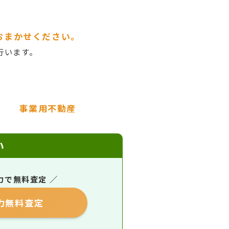
おまかせください。
行います。
事業用不動産
い
力で無料査定 ／
力無料査定