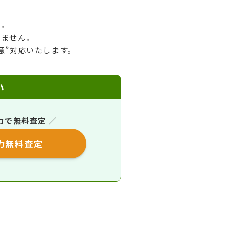
ん。
いません。
意”対応いたします。
い
力で無料査定 ／
力無料査定