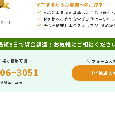
イエするからお客様へのお約束
電話による過剰営業はおこないませ
お客様への強引な営業活動は一切行
ンケート
法令を遵守し専任スタッフが”誠心誠
最短3日で資金調達！
お気軽にご相談くださ
の場で相談可能 ／
＼ フォーム入
06−3051
簡単入
4時間年中無休