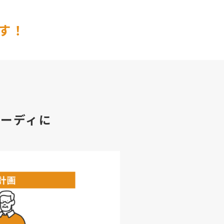
す！
ーディに