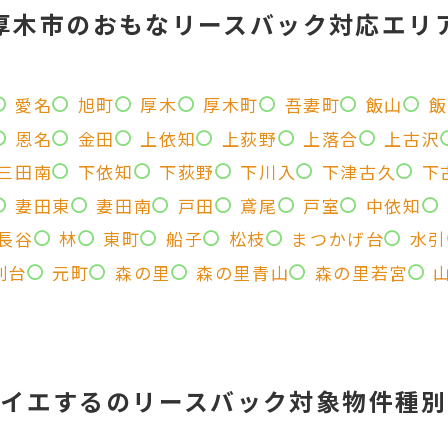
厚木市のおもなリースバック対応エリ
愛名
旭町
厚木
厚木町
吾妻町
飯山
飯
恩名
金田
上依知
上荻野
上落合
上古沢
三田南
下依知
下荻野
下川入
下津古久
下
妻田東
妻田南
戸田
鳶尾
戸室
中依知
長谷
林
東町
船子
松枝
まつかげ台
水引
利台
元町
森の里
森の里青山
森の里若宮
イエするの
リースバック対象物件種別