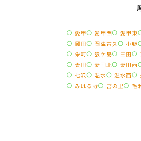
愛甲
愛甲西
愛甲東
岡田
岡津古久
小野
栄町
猿ケ島
三田
妻田
妻田北
妻田西
七沢
温水
温水西
みはる野
宮の里
毛