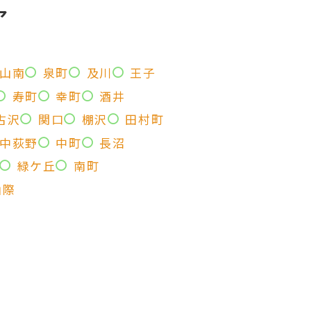
ア
山南
泉町
及川
王子
寿町
幸町
酒井
古沢
関口
棚沢
田村町
中荻野
中町
長沼
緑ケ丘
南町
山際