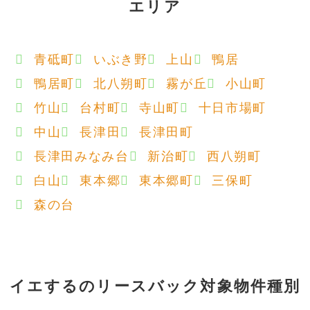
エリア
青砥町
いぶき野
上山
鴨居
鴨居町
北八朔町
霧が丘
小山町
竹山
台村町
寺山町
十日市場町
中山
長津田
長津田町
長津田みなみ台
新治町
西八朔町
白山
東本郷
東本郷町
三保町
森の台
イエするの
リースバック対象物件種別