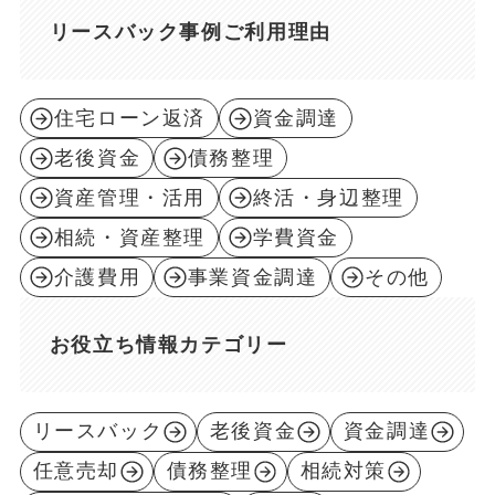
リースバック事例ご利用理由
住宅ローン返済
資金調達
老後資金
債務整理
資産管理・活用
終活・身辺整理
相続・資産整理
学費資金
介護費用
事業資金調達
その他
お役立ち情報カテゴリー
リースバック
老後資金
資金調達
任意売却
債務整理
相続対策