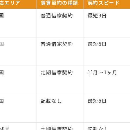
応エリア
賃貸契約の種類
契約スピード
国
普通借家契約
最短3日
国
普通借家契約
最短5日
国
定期借家契約
半月〜1ヶ月
国
記載なし
最短5日
城県
定期借家契約
記載なし