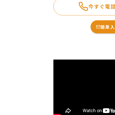
今すぐ電
簡単入