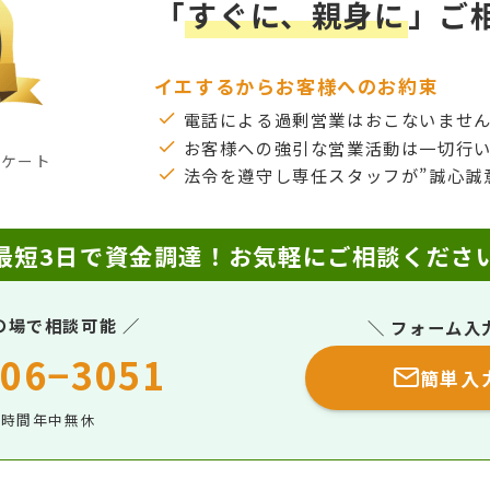
「
すぐに、親身に
」ご
イエするからお客様へのお約束
電話による過剰営業はおこないませ
お客様への強引な営業活動は一切行
ンケート
法令を遵守し専任スタッフが”誠心誠
最短3日で資金調達！
お気軽にご相談くださ
の場で相談可能 ／
＼ フォーム入
06−3051
簡単入
4時間年中無休