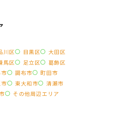
ア
品川区
目黒区
大田区
練馬区
足立区
葛飾区
島市
調布市
町田市
江市
東大和市
清瀬市
市
その他周辺エリア