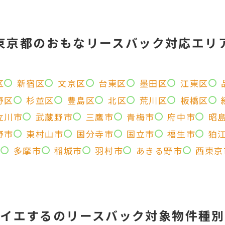
東京都のおもなリースバック対応エリ
区
新宿区
文京区
台東区
墨田区
江東区
野区
杉並区
豊島区
北区
荒川区
板橋区
立川市
武蔵野市
三鷹市
青梅市
府中市
昭
野市
東村山市
国分寺市
国立市
福生市
狛
市
多摩市
稲城市
羽村市
あきる野市
西東京
イエするの
リースバック対象物件種別