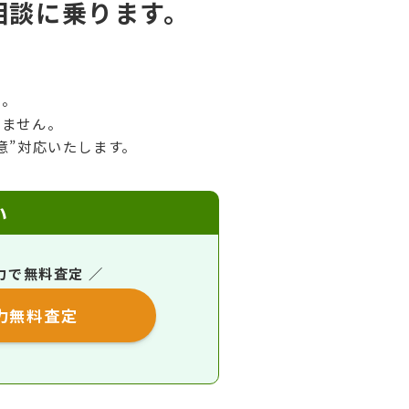
相談に乗ります。
ん。
いません。
意”対応いたします。
い
力で無料査定 ／
力無料査定