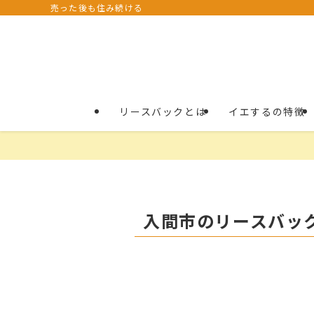
売った後も住み続ける
リースバックとは
イエするの特徴
入間市のリースバッ