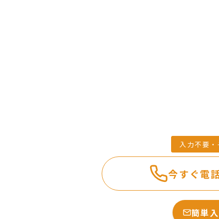
今すぐ電
簡単入