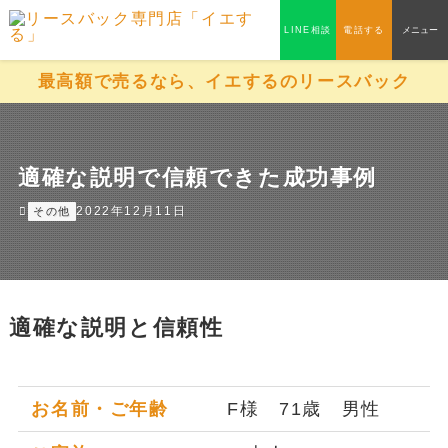
LINE相談
電話する
メニュー
最高額で売るなら、イエするのリースバック
適確な説明で信頼できた成功事例
2022年12月11日
その他
適確な説明と信頼性
お名前・ご年齢
F様 71歳 男性