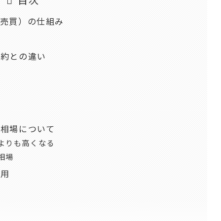
再売買）の仕組み
特約との違い
格相場について
よりも高くなる
相場
費用