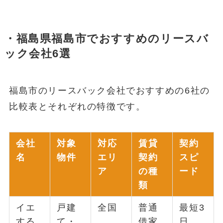
・福島県福島市でおすすめのリースバ
ック会社6選
福島市のリースバック会社でおすすめの6社の
比較表とそれぞれの特徴です。
会社
対象
対応
賃貸
契約
名
物件
エリ
契約
スピ
ア
の種
ード
類
イエ
戸建
全国
普通
最短3
する
て・
借家
日