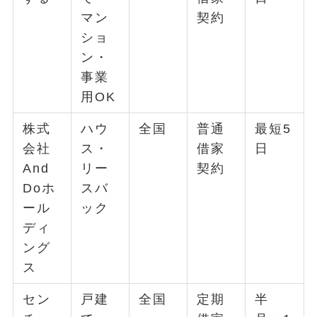
マン
契約
ショ
ン・
事業
用OK
株式
ハウ
全国
普通
最短5
会社
ス・
借家
日
And
リー
契約
Doホ
スバ
ール
ック
ディ
ング
ス
セン
戸建
全国
定期
半