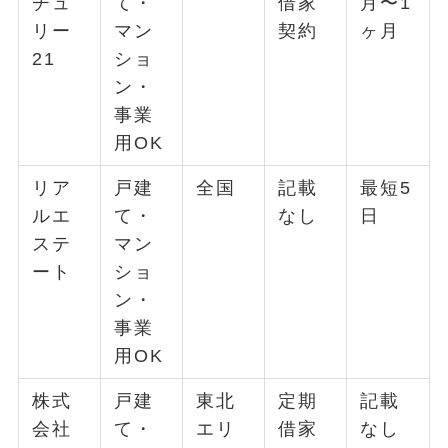
チュ
て・
借家
月〜1
リー
マン
契約
ヶ月
21
ショ
ン・
事業
用OK
リア
戸建
全国
記載
最短5
ルエ
て・
なし
日
ステ
マン
ート
ショ
ン・
事業
用OK
株式
戸建
東北
定期
記載
会社
て・
エリ
借家
なし