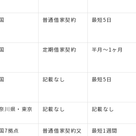
国
普通借家契約
最短5日
国
定期借家契約
半月〜1ヶ月
国
記載なし
最短5日
奈川県・東京
記載なし
記載なし
国7拠点
普通借家契約又
最短1週間