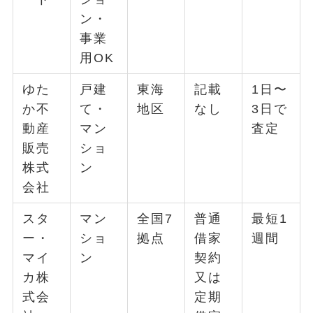
ン・
事業
用OK
ゆた
戸建
東海
記載
1日〜
か不
て・
地区
なし
3日で
動産
マン
査定
販売
ショ
株式
ン
会社
スタ
マン
全国7
普通
最短1
ー・
ショ
拠点
借家
週間
マイ
ン
契約
カ株
又は
式会
定期