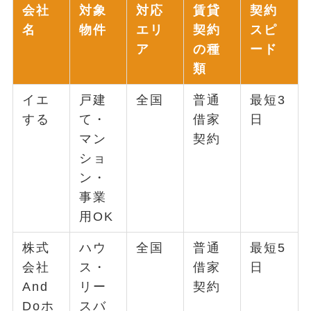
会社
対象
対応
賃貸
契約
名
物件
エリ
契約
スピ
ア
の種
ード
類
イエ
戸建
全国
普通
最短3
する
て・
借家
日
マン
契約
ショ
ン・
事業
用OK
株式
ハウ
全国
普通
最短5
会社
ス・
借家
日
And
リー
契約
Doホ
スバ