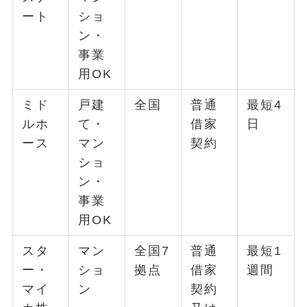
ート
ショ
ン・
事業
用OK
ミド
戸建
全国
普通
最短4
ルホ
て・
借家
日
ース
マン
契約
ショ
ン・
事業
用OK
スタ
マン
全国7
普通
最短1
ー・
ショ
拠点
借家
週間
マイ
ン
契約