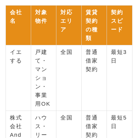
会社
対象
対応
賃貸
契約
名
物件
エリ
契約
スピ
ア
の種
ード
類
イエ
戸建
全国
普通
最短3
する
て・
借家
日
マン
契約
ショ
ン・
事業
用OK
株式
ハウ
全国
普通
最短5
会社
ス・
借家
日
And
リー
契約