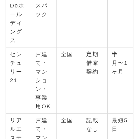
Doホ
スバ
ール
ック
ディ
ング
ス
セン
戸建
全国
定期
半
チュ
て・
借家
月〜1
リー
マン
契約
ヶ月
21
ショ
ン・
事業
用OK
リア
戸建
全国
記載
最短5
ルエ
て・
なし
日
ステ
マン