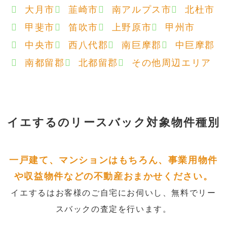
大月市
韮崎市
南アルプス市
北杜市
甲斐市
笛吹市
上野原市
甲州市
中央市
西八代郡
南巨摩郡
中巨摩郡
南都留郡
北都留郡
その他周辺エリア
イエするの
リースバック対象物件種別
一戸建て、マンションはもちろん、事業用物件
や収益物件などの不動産おまかせください。
イエするはお客様のご自宅にお伺いし、無料でリー
スバックの査定を行います。