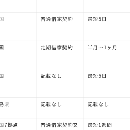
国
普通借家契約
最短5日
国
定期借家契約
半月〜1ヶ月
国
記載なし
最短5日
島県
記載なし
記載なし
国7拠点
普通借家契約又
最短1週間