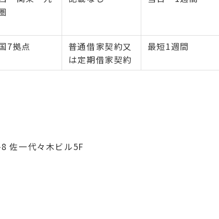
圏
国7拠点
普通借家契約又
最短1週間
は定期借家契約
8 佐一代々木ビル5F