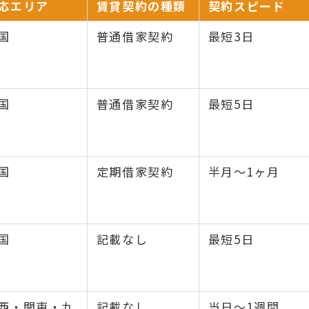
応エリア
賃貸契約の種類
契約スピード
国
普通借家契約
最短3日
国
普通借家契約
最短5日
国
定期借家契約
半月〜1ヶ月
国
記載なし
最短5日
西・関東・九
記載なし
当日〜1週間