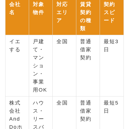
会社
対象
対応
賃貸
契約
名
物件
エリ
契約
スピ
ア
の種
ード
類
イエ
戸建
全国
普通
最短3
する
て・
借家
日
マン
契約
ショ
ン・
事業
用OK
株式
ハウ
全国
普通
最短5
会社
ス・
借家
日
And
リー
契約
Doホ
スバ