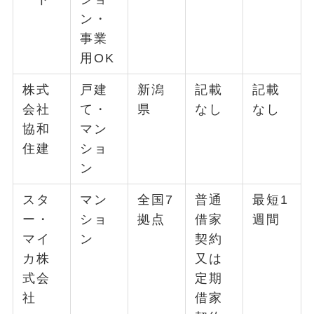
ン・
事業
用OK
株式
戸建
新潟
記載
記載
会社
て・
県
なし
なし
協和
マン
住建
ショ
ン
スタ
マン
全国7
普通
最短1
ー・
ショ
拠点
借家
週間
マイ
ン
契約
カ株
又は
式会
定期
社
借家