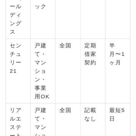
ール
ック
ディ
ング
ス
セン
戸建
全国
定期
半
チュ
て・
借家
月〜1
リー
マン
契約
ヶ月
21
ショ
ン・
事業
用OK
リア
戸建
全国
記載
最短5
ルエ
て・
なし
日
ステ
マン
ート
ショ