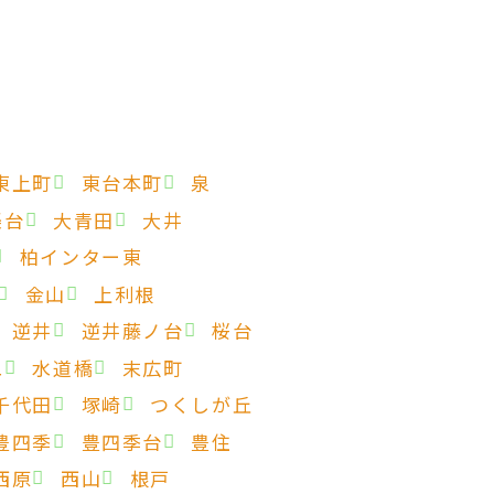
東上町
東台本町
泉
楽台
大青田
大井
柏インター東
金山
上利根
逆井
逆井藤ノ台
桜台
二
水道橋
末広町
千代田
塚崎
つくしが丘
豊四季
豊四季台
豊住
西原
西山
根戸