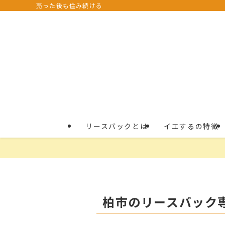
売った後も住み続ける
リースバックとは
イエするの特徴
柏市のリースバック