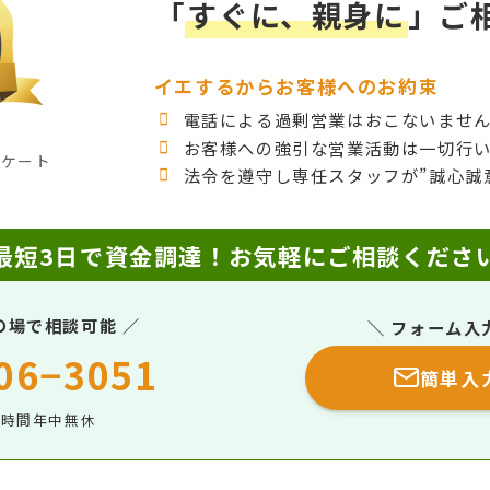
「
すぐに、親身に
」ご
イエするからお客様へのお約束
電話による過剰営業はおこないませ
お客様への強引な営業活動は一切行
ンケート
法令を遵守し専任スタッフが”誠心誠
最短3日で資金調達！
お気軽にご相談くださ
の場で相談可能 ／
＼ フォーム入
06−3051
簡単入
4時間年中無休