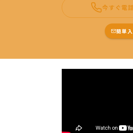
今すぐ電
簡単入