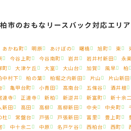
柏市のおもなリースバック対応エリア
あかね町
明原
あけぼの
曙橋
旭町
東
原
今谷上町
今谷南町
岩井
岩井村新田
永
塚町
大津ケ丘
大室
大山台
加賀
風早
柏
柏中村下
柏の葉
柏堀之内新田
片山
片山新田
台
亀甲台町
小青田
高南台
五條谷
酒井根
宿連寺
正連寺
新柏
新逆井
新富町
新十余
入新田
高田
高柳
高柳新田
中央
中央町
の杜
常盤台
戸張
戸張新田
富里
豊上町
宿
中十余二
中原
名戸ケ谷
西柏台
西町