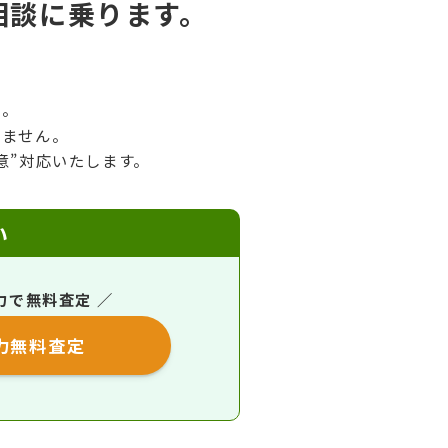
相談に乗ります。
ん。
いません。
意”対応いたします。
い
力で無料査定 ／
力無料査定