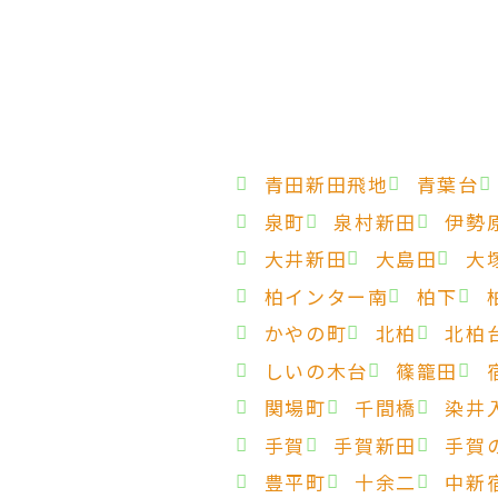
青田新田飛地
青葉台
泉町
泉村新田
伊勢
大井新田
大島田
大
柏インター南
柏下
かやの町
北柏
北柏
しいの木台
篠籠田
関場町
千間橋
染井
手賀
手賀新田
手賀
豊平町
十余二
中新