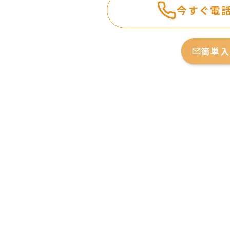
今すぐ電
簡単入