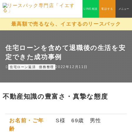
LINE相談
電話する
メニュー
最高額で売るなら、イエするのリースバック
住宅ローンを含めて退職後の生活を安
定できた成功事例
2022年12月11日
住宅ローン返済
債務整理
不動産知識の豊富さ・真摯な態度
お名前・ご年
S様 69歳 男性
齢