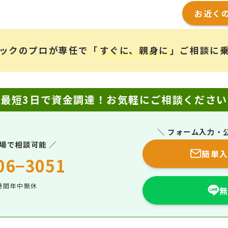
お近く
ックのプロが専任で「
すぐに、親身に
」ご相談に
最短3日で資金調達！
お気軽にご相談ください
＼ フォーム入力・公
場で相談可能 ／
簡単
06−3051
時間年中無休