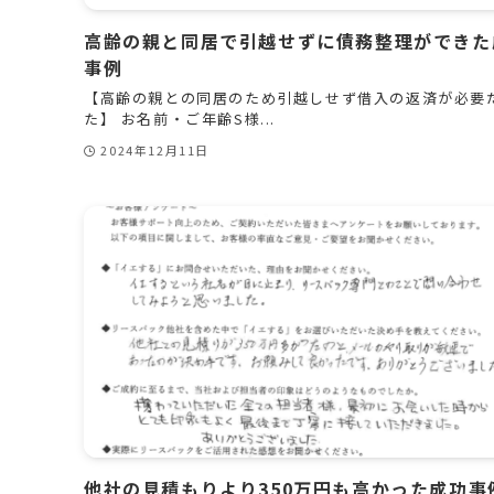
高齢の親と同居で引越せずに債務整理ができた
事例
【高齢の親との同居のため引越しせず借入の返済が必要
た】 お名前・ご年齢S様...
2024年12月11日
他社の見積もりより350万円も高かった成功事