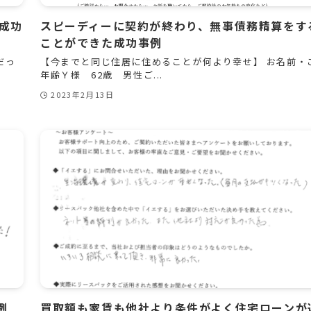
成功
スピーディーに契約が終わり、無事債務精算をす
ことができた成功事例
だっ
【今までと同じ住居に住めることが何より幸せ】 お名前・
年齢Ｙ様 62歳 男性ご...
2023年2月13日
例
買取額も家賃も他社より条件がよく住宅ローンが