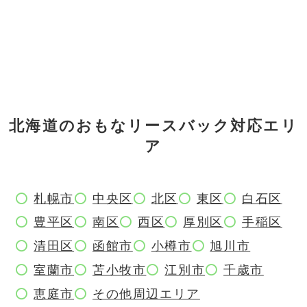
北海道のおもなリースバック対応エリ
ア
札幌市
中央区
北区
東区
白石区
豊平区
南区
西区
厚別区
手稲区
清田区
函館市
小樽市
旭川市
室蘭市
苫小牧市
江別市
千歳市
恵庭市
その他周辺エリア